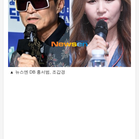
▲ 뉴스엔 DB 홍서범, 조갑경