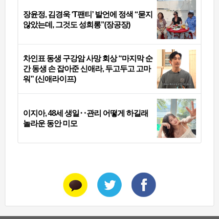
장윤정, 김경욱 ‘T팬티’ 발언에 정색 “묻지
않았는데, 그것도 성희롱”(장공장)
차인표 동생 구강암 사망 회상 “마지막 순
간 동생 손 잡아준 신애라, 두고두고 고마
워” (신애라이프)
이지아, 48세 생일‥관리 어떻게 하길래
놀라운 동안 미모