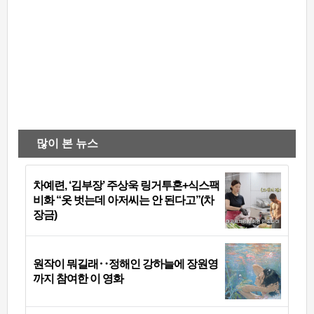
많이 본 뉴스
차예련, ‘김부장’ 주상욱 링거투혼+식스팩
비화 “옷 벗는데 아저씨는 안 된다고”(차
장금)
원작이 뭐길래‥정해인 강하늘에 장원영
까지 참여한 이 영화