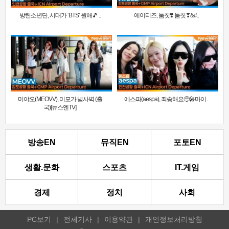
방탄소년단, 시대가 ‘BTS’ 원해🎵 ..
에이티즈, 둠칫❣️ 둠칫❣&#..
미야오(MEOVV), 미모가 넘사벽 (출
에스파(aespa), 죄송해요🥺🎤마이..
국)[뉴스엔TV]
방송EN
뮤직EN
포토EN
생활.문화
스포츠
IT.게임
경제
정치
사회
PC보기
|
전체기사
|
이용약관
|
개인정보처리방침