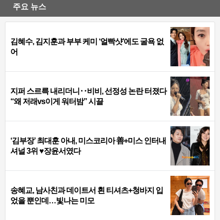
주요 뉴스
김혜수, 김지훈과 부부 케미 ‘얼빡샷’에도 굴욕 없
어
지퍼 스르륵 내리더니‥비비, 선정성 논란 터졌다
“왜 저래vs이게 워터밤” 시끌
‘김부장’ 최대훈 아내, 미스코리아 善+미스 인터내
셔널 3위 ♥장윤서였다
송혜교, 남사친과 데이트서 흰 티셔츠+청바지 입
었을 뿐인데…빛나는 미모