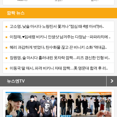
깜짝 뉴스
고소영, 낮술 마시다 노량진서 쫓겨나 “점심 때 4병 마셔”(바..
이정재, ♥임세령 비키니 인생샷 남겨주는 다정남‥파파라치에 ..
혜리 과감하게 벗었다, 탄수화물 끊고 끈 비니키 소화 ‘역대급..
장원영, 술 마시다 흘러내린 옷자락 깜짝…리즈 갱신한 인형 비..
이동국 딸 재시, 파격 비키니 자태 깜짝…美 명문대 합격 후 리..
뉴스엔TV