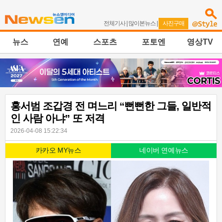
전체기사
|
많이본뉴스
|
사진구매
뉴스
연예
스포츠
포토엔
영상TV
홍서범 조갑경 전 며느리 “뻔뻔한 그들, 일반적
인 사람 아냐” 또 저격
2026-04-08 15:22:34
카카오 MY뉴스
네이버 연예뉴스