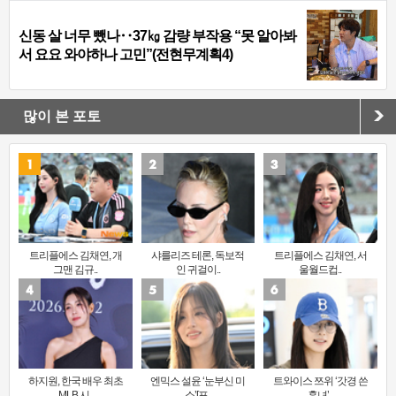
신동 살 너무 뺐나‥37㎏ 감량 부작용 “못 알아봐
서 요요 와야하나 고민”(전현무계획4)
많이 본 포토
트리플에스 김채연, 개
샤를리즈 테론, 독보적
트리플에스 김채연, 서
그맨 김규..
인 귀걸이..
울월드컵..
하지원, 한국 배우 최초
엔믹스 설윤 ‘눈부신 미
트와이스 쯔위 ‘갓경 쓴
MLB 시..
소’[포..
훈녀’..