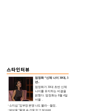
엄정화 “신체 나이 30대, 3
년..
엄정화가 30대 초반 신체
나이를 유지하는 비결을
밝혔다. 엄정화는 8월 4일
서울 ..
소지섭 “김부장 본명 나도 몰라‥들었..
박성웅 “폭염 속 갑옷 입고 말 타며 ..