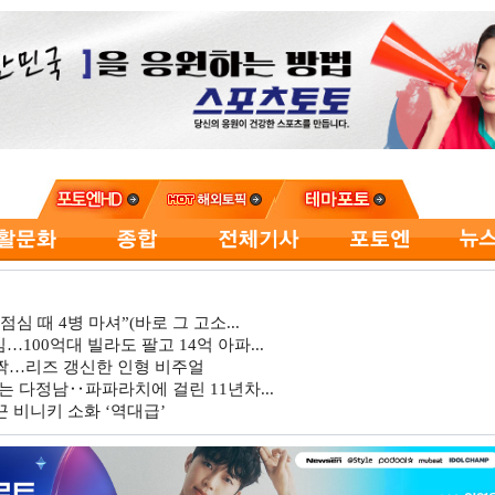
심 때 4병 마셔”(바로 그 고소...
…100억대 빌라도 팔고 14억 아파...
깜짝…리즈 갱신한 인형 비주얼
는 다정남‥파파라치에 걸린 11년차...
 비니키 소화 ‘역대급’