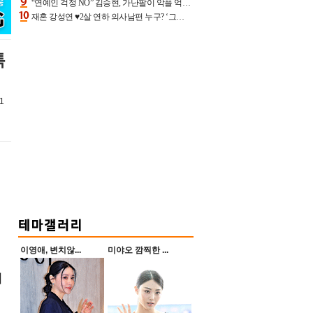
“연예인 걱정 NO” 김승현, 가난팔이 악플 억울할만‥아내+딸과 日 여행
재혼 강성연 ♥2살 연하 의사남편 누구? ‘그알’ 자문의에 훈남 비주얼 초엘리트 스펙 [종합]
특
1
이영애, 변치않...
미야오 깜찍한 ...
최