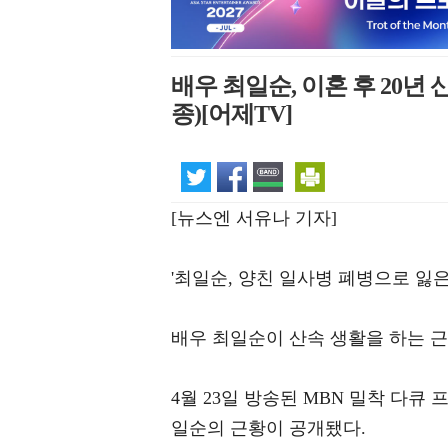
배우 최일순, 이혼 후 20년
종)[어제TV]
[뉴스엔 서유나 기자]
'최일순, 양친 일사병 폐병으로 잃
배우 최일순이 산속 생활을 하는 
4월 23일 방송된 MBN 밀착 다큐 
일순의 근황이 공개됐다.