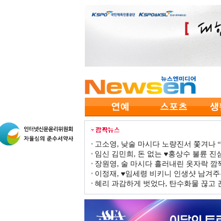
고소영, 낮술 마시다 노량진서 쫓겨나 “점
임신 김민희, 돈 없는 ♥홍상수 불륜 진심
장원영, 술 마시다 흘러내린 옷자락 
이정재, ♥임세령 비키니 인생샷 남겨주
혜리 과감하게 벗었다, 탄수화물 끊고 끈