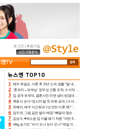
로그인
|
회원가입
배우 최일순, 이혼 후 20년 산속 생활 “딸 내가 버렸다고 원망‥맘 아파”(특종)[어제TV]
‘혼외자→유부남’ 정우성 근황 포착, 수식억 해킹 피해 후배 만났다 “존경하는”
집 공개 유재석, 결혼사진 라면 냄비 받침대 되고 분노‥가족사진도 피해(놀뭐)[어제TV]
백윤식 손녀+정시아 딸 첫 유화 공개, LA 아트쇼→서울국제조각페스타 작가다운 수준급 실력
유혜리, 배우 이근희과 1년 반만 이혼 왜? “식칼 꽂고 의자 던져” 충격 폭로(특종)[어제TV]
임지연, 그림 같은 발리 배경? 뼈말라 청순 비키니 핏에 상대 안 되네
김성수, ♥박소윤 집 이불 폐기 처분 “어떤 X이랑 썼을지 몰라” 질투(신랑수업2)[어제TV]
44kg 송가인 “비가 오나 눈이 오나” 매일 이 운동, 허벅지 근육량 상승+체지방 감소