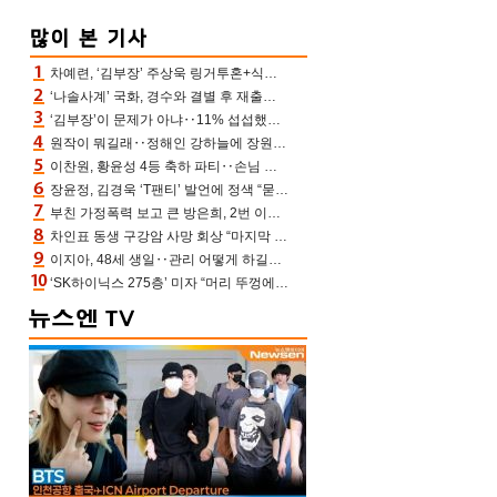
차예련, ‘김부장’ 주상욱 링거투혼+식스팩 비화 “옷 벗는데 아저씨는 안 된다고”(차장금)
‘나솔사계’ 국화, 경수와 결별 후 재출연…첫인상 3표 몰표
‘김부장’이 문제가 아냐‥11% 섭섭했던 ‘재벌X형사2’ 돈·빽 총동원해 컴백 [TV보고서]
원작이 뭐길래‥정해인 강하늘에 장원영까지 참여한 이 영화
이찬원, 황윤성 4등 축하 파티‥손님 모으려 블랙핑크 지수와 친한 척(편스토랑)[어제TV]
장윤정, 김경욱 ‘T팬티’ 발언에 정색 “묻지 않았는데, 그것도 성희롱”(장공장)
부친 가정폭력 보고 큰 방은희, 2번 이혼 후 잠수→母 고독사에 자책(특종세상)[어제TV]
차인표 동생 구강암 사망 회상 “마지막 순간 동생 손 잡아준 신애라, 두고두고 고마워” (신애라이프)
이지아, 48세 생일‥관리 어떻게 하길래 놀라운 동안 미모
‘SK하이닉스 275층’ 미자 “머리 뚜껑에서 사, 주식만 안 해도 돈 버는 것”