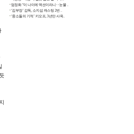
엄정화 “이 나이에 액션이라니‥눈물 ..
‘김부장’ 감독, 소지섭 캐스팅 2번 ..
‘중소돌의 기적’ 키오프, 3년만 사옥..
가
만
길
 듯
오지