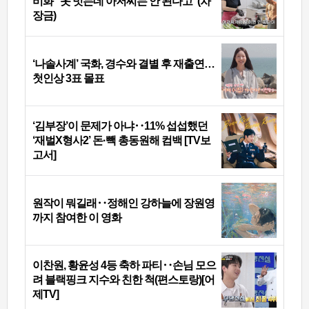
비화 “옷 벗는데 아저씨는 안 된다고”(차
장금)
‘나솔사계’ 국화, 경수와 결별 후 재출연…
첫인상 3표 몰표
‘김부장’이 문제가 아냐‥11% 섭섭했던
‘재벌X형사2’ 돈·빽 총동원해 컴백 [TV보
고서]
원작이 뭐길래‥정해인 강하늘에 장원영
까지 참여한 이 영화
이찬원, 황윤성 4등 축하 파티‥손님 모으
려 블랙핑크 지수와 친한 척(편스토랑)[어
제TV]