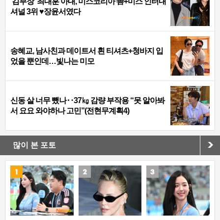
‘김부장’ 최대훈 아내, 미스코리아 善+미스 인터내
셔널 3위 ♥장윤서였다
송혜교, 남사친과 데이트서 흰 티셔츠+청바지 입
었을 뿐인데…빛나는 미모
신동 살 너무 뺐나‥37㎏ 감량 부작용 “못 알아봐
서 요요 와야하나 고민”(전현무계획4)
많이 본 포토