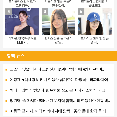
트리플에스 김채연, 개
샤를리즈 테론, 독보적
트리플에스 김채연, 서
그맨 김규..
인 귀걸이..
울월드컵..
하지원, 한국 배우 최초
엔믹스 설윤 ‘눈부신 미
트와이스 쯔위 ‘갓경 쓴
MLB 시..
소’[포..
훈녀’..
깜짝 뉴스
고소영, 낮술 마시다 노량진서 쫓겨나 “점심 때 4병 마셔”(바..
이정재, ♥임세령 비키니 인생샷 남겨주는 다정남‥파파라치에 ..
혜리 과감하게 벗었다, 탄수화물 끊고 끈 비니키 소화 ‘역대급..
장원영, 술 마시다 흘러내린 옷자락 깜짝…리즈 갱신한 인형 비..
이동국 딸 재시, 파격 비키니 자태 깜짝…美 명문대 합격 후 리..