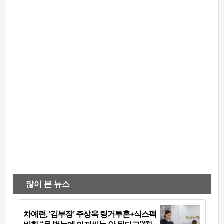
많이 본 뉴스
차예련, ‘김부장’ 주상욱 링거투혼+식스팩