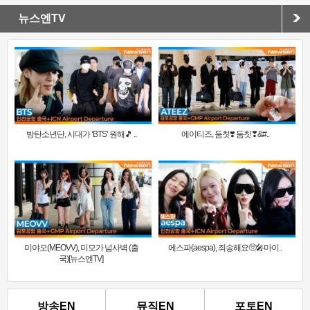
뉴스엔TV
방탄소년단, 시대가 ‘BTS’ 원해🎵 ..
에이티즈, 둠칫❣️ 둠칫❣&#..
미야오(MEOVV), 미모가 넘사벽 (출
에스파(aespa), 죄송해요🥺🎤마이..
국)[뉴스엔TV]
방송EN
뮤직EN
포토EN