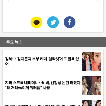
주요 뉴스
김혜수, 김지훈과 부부 케미 ‘얼빡샷’에도 굴욕 없
어
지퍼 스르륵 내리더니‥비비, 선정성 논란 터졌다
“왜 저래vs이게 워터밤” 시끌