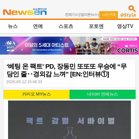
전체기사
|
많이본뉴스
|
사진구매
뉴스
연예
스포츠
포토엔
영상TV
‘베팅 온 팩트’ PD, 장동민 또또또 우승에 “무
당인 줄‥경외감 느껴” [EN:인터뷰①]
2026-05-12 15:46:33
카카오 MY뉴스
네이버 연예뉴스