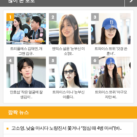
많이 본 포토
트리플에스 김채연, 개
엔믹스 설윤 ‘눈부신 미
트와이스 쯔위 ‘갓경 쓴
그맨 김규..
소’[포..
훈녀’..
안효섭 ‘작은 얼굴에 잘
트와이스 미나 ‘눈부신
트와이스 쯔위 ‘야구모
생김이 ..
아름다..
자만 써..
깜짝 뉴스
고소영, 낮술 마시다 노량진서 쫓겨나 “점심 때 4병 마셔”(바..