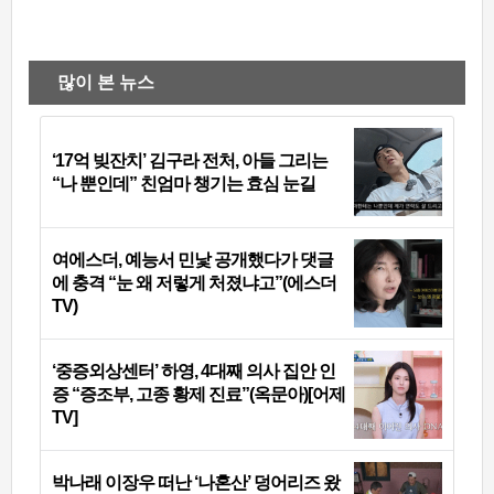
많이 본 뉴스
‘17억 빚잔치’ 김구라 전처, 아들 그리는
“나 뿐인데” 친엄마 챙기는 효심 눈길
여에스더, 예능서 민낯 공개했다가 댓글
에 충격 “눈 왜 저렇게 처졌냐고”(에스더
TV)
‘중증외상센터’ 하영, 4대째 의사 집안 인
증 “증조부, 고종 황제 진료”(옥문아)[어제
TV]
박나래 이장우 떠난 ‘나혼산’ 덩어리즈 왔