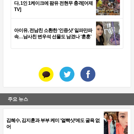
다, 1인 1케이크에 팜유 전현무 충격[어제
TV]
아이유, 전남친 소환한 ‘인증샷’ 일파만파
속…남사친 변우석 선물도 남겼나 ‘훈훈’
주요 뉴스
김혜수, 김지훈과 부부 케미 ‘얼빡샷’에도 굴욕 없
어