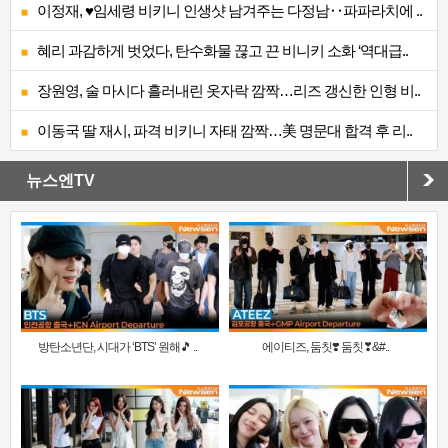
이정재, ♥임세령 비키니 인생샷 남겨주는 다정남‥파파라치에 ..
혜리 과감하게 벗었다, 탄수화물 끊고 끈 비니키 소화 ‘역대급..
장원영, 술 마시다 흘러내린 옷자락 깜짝…리즈 갱신한 인형 비..
이동국 딸 재시, 파격 비키니 자태 깜짝…美 명문대 합격 후 리..
뉴스엔TV
방탄소년단, 시대가 ‘BTS’ 원해🎵 ..
에이티즈, 둠칫❣️ 둠칫❣&#..