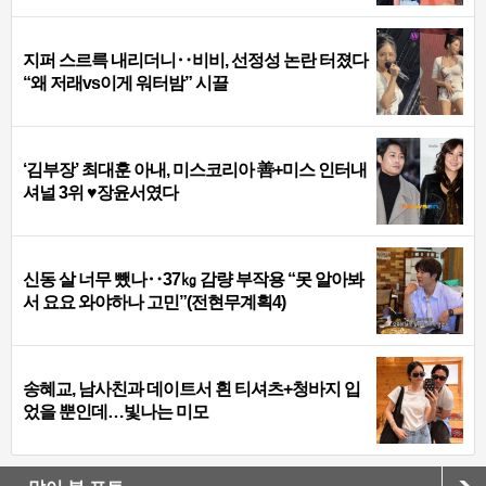
지퍼 스르륵 내리더니‥비비, 선정성 논란 터졌다
“왜 저래vs이게 워터밤” 시끌
‘김부장’ 최대훈 아내, 미스코리아 善+미스 인터내
셔널 3위 ♥장윤서였다
신동 살 너무 뺐나‥37㎏ 감량 부작용 “못 알아봐
서 요요 와야하나 고민”(전현무계획4)
송혜교, 남사친과 데이트서 흰 티셔츠+청바지 입
었을 뿐인데…빛나는 미모