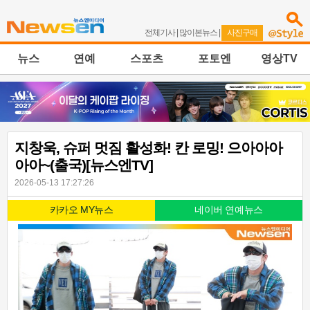
전체기사
|
많이본뉴스
|
사진구매
뉴스
연예
스포츠
포토엔
영상TV
지창욱, 슈퍼 멋짐 활성화! 칸 로밍! 으아아아
아아~(출국)[뉴스엔TV]
2026-05-13 17:27:26
카카오 MY뉴스
네이버 연예뉴스