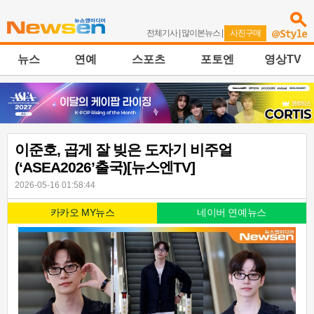
전체기사
|
많이본뉴스
|
사진구매
뉴스
연예
스포츠
포토엔
영상TV
이준호, 곱게 잘 빚은 도자기 비주얼
(‘ASEA2026’출국)[뉴스엔TV]
2026-05-16 01:58:44
카카오 MY뉴스
네이버 연예뉴스