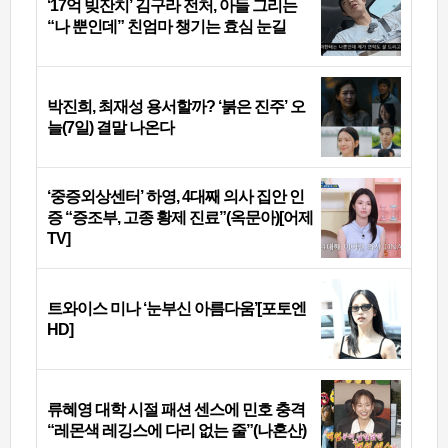
‘17억 빚잔치’ 김구라 전처, 아들 그리는
“나 뿐인데” 친엄마 챙기는 효심 눈길
박진희, 최재성 용서할까? ‘붉은 진주’ 오
늘(7일) 결말 나온다
‘중증외상센터’ 하영, 4대째 의사 집안 인
증 “증조부, 고종 황제 진료”(옥문아)[어제
TV]
트와이스 미나 ‘눈부신 아름다움’[포토엔
HD]
류혜영 대학 시절 패션 센스에 민호 충격
“레몬색 레깅스에 다리 없는 줄”(나혼산)