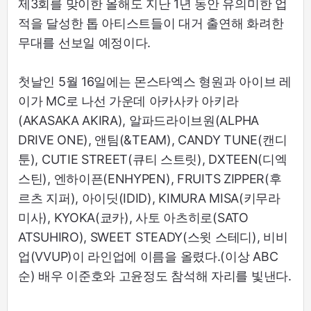
제3회를 맞이한 올해도 지난 1년 동안 유의미한 업
적을 달성한 톱 아티스트들이 대거 출연해 화려한
무대를 선보일 예정이다.
첫날인 5월 16일에는 몬스타엑스 형원과 아이브 레
이가 MC로 나선 가운데 아카사카 아키라
(AKASAKA AKIRA), 알파드라이브원(ALPHA
DRIVE ONE), 앤팀(&TEAM), CANDY TUNE(캔디
툰), CUTIE STREET(큐티 스트릿), DXTEEN(디엑
스틴), 엔하이픈(ENHYPEN), FRUITS ZIPPER(후
르츠 지퍼), 아이딧(IDID), KIMURA MISA(키무라
미사), KYOKA(쿄카), 사토 아츠히로(SATO
ATSUHIRO), SWEET STEADY(스윗 스테디), 비비
업(VVUP)이 라인업에 이름을 올렸다.(이상 ABC
순) 배우 이준호와 고윤정도 참석해 자리를 빛낸다.