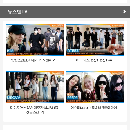
뉴스엔TV
방탄소년단, 시대가 ‘BTS’ 원해🎵 ..
에이티즈, 둠칫❣️ 둠칫❣&#..
미야오(MEOVV), 미모가 넘사벽 (출
에스파(aespa), 죄송해요🥺🎤마이..
국)[뉴스엔TV]