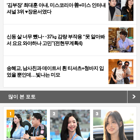
‘김부장’ 최대훈 아내, 미스코리아 善+미스 인터내
셔널 3위 ♥장윤서였다
신동 살 너무 뺐나‥37㎏ 감량 부작용 “못 알아봐
서 요요 와야하나 고민”(전현무계획4)
송혜교, 남사친과 데이트서 흰 티셔츠+청바지 입
었을 뿐인데…빛나는 미모
많이 본 포토