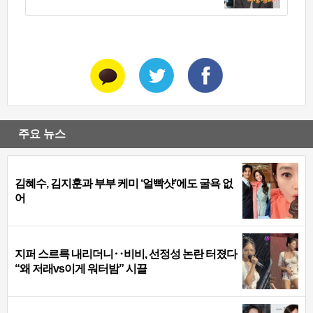
주요 뉴스
김혜수, 김지훈과 부부 케미 ‘얼빡샷’에도 굴욕 없
어
지퍼 스르륵 내리더니‥비비, 선정성 논란 터졌다
“왜 저래vs이게 워터밤” 시끌