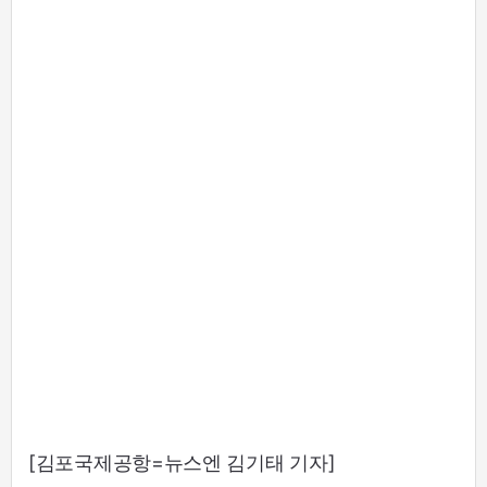
[김포국제공항=뉴스엔 김기태 기자]