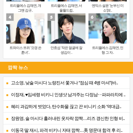
트리플에스 김채연, 개
트리플에스 김채연, 서
엔믹스 설윤 ‘눈부신 미
그맨 김규..
울월드컵..
소’[포..
트와이스 쯔위 ‘갓경 쓴
안효섭 ‘작은 얼굴에 잘
트리플에스 김채연, 인
훈녀’..
생김이 ..
형 그 자..
깜짝 뉴스
고소영, 낮술 마시다 노량진서 쫓겨나 “점심 때 4병 마셔”(바..
이정재, ♥임세령 비키니 인생샷 남겨주는 다정남‥파파라치에 ..
혜리 과감하게 벗었다, 탄수화물 끊고 끈 비니키 소화 ‘역대급..
장원영, 술 마시다 흘러내린 옷자락 깜짝…리즈 갱신한 인형 비..
이동국 딸 재시, 파격 비키니 자태 깜짝…美 명문대 합격 후 리..