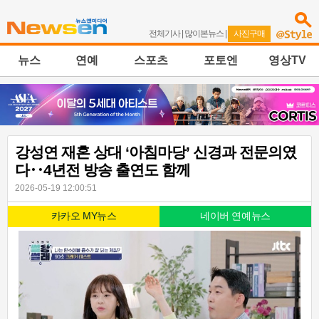
전체기사
|
많이본뉴스
|
사진구매
뉴스
연예
스포츠
포토엔
영상TV
강성연 재혼 상대 ‘아침마당’ 신경과 전문의였
다‥4년전 방송 출연도 함께
2026-05-19 12:00:51
카카오 MY뉴스
네이버 연예뉴스