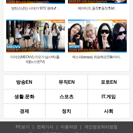
방탄소년단, 시대가 ‘BTS’ 원해🎵 ..
에이티즈, 둠칫❣️ 둠칫❣&#..
미야오(MEOVV), 미모가 넘사벽 (출
에스파(aespa), 죄송해요🥺🎤마이..
국)[뉴스엔TV]
방송EN
뮤직EN
포토EN
생활.문화
스포츠
IT.게임
경제
정치
사회
PC보기
|
전체기사
|
이용약관
|
개인정보처리방침