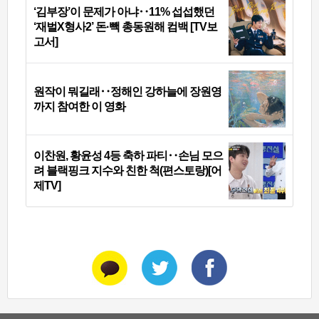
‘김부장’이 문제가 아냐‥11% 섭섭했던
‘재벌X형사2’ 돈·빽 총동원해 컴백 [TV보
고서]
원작이 뭐길래‥정해인 강하늘에 장원영
까지 참여한 이 영화
이찬원, 황윤성 4등 축하 파티‥손님 모으
려 블랙핑크 지수와 친한 척(편스토랑)[어
제TV]