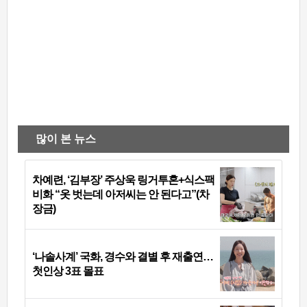
많이 본 뉴스
차예련, ‘김부장’ 주상욱 링거투혼+식스팩
비화 “옷 벗는데 아저씨는 안 된다고”(차
장금)
‘나솔사계’ 국화, 경수와 결별 후 재출연…
첫인상 3표 몰표