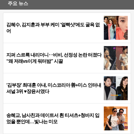
주요 뉴스
김혜수, 김지훈과 부부 케미 ‘얼빡샷’에도 굴욕 없
어
지퍼 스르륵 내리더니‥비비, 선정성 논란 터졌다
“왜 저래vs이게 워터밤” 시끌
‘김부장’ 최대훈 아내, 미스코리아 善+미스 인터내
셔널 3위 ♥장윤서였다
송혜교, 남사친과 데이트서 흰 티셔츠+청바지 입
었을 뿐인데…빛나는 미모