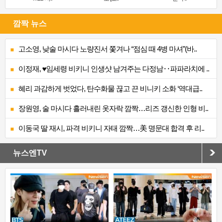
깜짝 뉴스
고소영, 낮술 마시다 노량진서 쫓겨나 “점심 때 4병 마셔”(바..
이정재, ♥임세령 비키니 인생샷 남겨주는 다정남‥파파라치에 ..
혜리 과감하게 벗었다, 탄수화물 끊고 끈 비니키 소화 ‘역대급..
장원영, 술 마시다 흘러내린 옷자락 깜짝…리즈 갱신한 인형 비..
이동국 딸 재시, 파격 비키니 자태 깜짝…美 명문대 합격 후 리..
뉴스엔TV