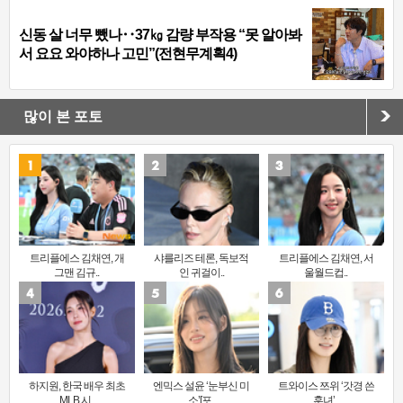
신동 살 너무 뺐나‥37㎏ 감량 부작용 “못 알아봐
서 요요 와야하나 고민”(전현무계획4)
많이 본 포토
트리플에스 김채연, 개
샤를리즈 테론, 독보적
트리플에스 김채연, 서
그맨 김규..
인 귀걸이..
울월드컵..
하지원, 한국 배우 최초
엔믹스 설윤 ‘눈부신 미
트와이스 쯔위 ‘갓경 쓴
MLB 시..
소’[포..
훈녀’..