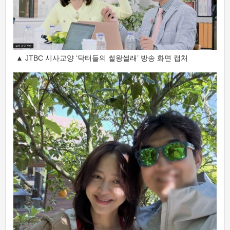
▲ JTBC 시사교양 ‘닥터들의 썰왕썰래’ 방송 화면 캡처