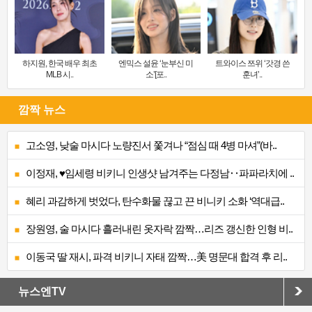
하지원, 한국 배우 최초
엔믹스 설윤 ‘눈부신 미
트와이스 쯔위 ‘갓경 쓴
MLB 시..
소’[포..
훈녀’..
깜짝 뉴스
고소영, 낮술 마시다 노량진서 쫓겨나 “점심 때 4병 마셔”(바..
이정재, ♥임세령 비키니 인생샷 남겨주는 다정남‥파파라치에 ..
혜리 과감하게 벗었다, 탄수화물 끊고 끈 비니키 소화 ‘역대급..
장원영, 술 마시다 흘러내린 옷자락 깜짝…리즈 갱신한 인형 비..
이동국 딸 재시, 파격 비키니 자태 깜짝…美 명문대 합격 후 리..
뉴스엔TV