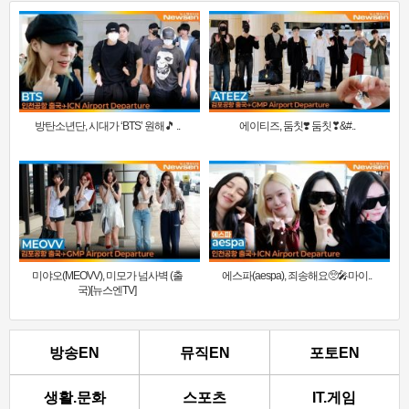
방탄소년단, 시대가 ‘BTS’ 원해🎵 ..
에이티즈, 둠칫❣️ 둠칫❣&#..
미야오(MEOVV), 미모가 넘사벽 (출
에스파(aespa), 죄송해요🥺🎤마이..
국)[뉴스엔TV]
방송EN
뮤직EN
포토EN
생활.문화
스포츠
IT.게임