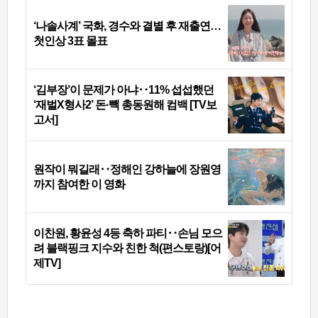
‘나솔사계’ 국화, 경수와 결별 후 재출연…
첫인상 3표 몰표
‘김부장’이 문제가 아냐‥11% 섭섭했던
‘재벌X형사2’ 돈·빽 총동원해 컴백 [TV보
고서]
원작이 뭐길래‥정해인 강하늘에 장원영
까지 참여한 이 영화
이찬원, 황윤성 4등 축하 파티‥손님 모으
려 블랙핑크 지수와 친한 척(편스토랑)[어
제TV]