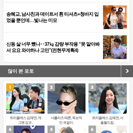
송혜교, 남사친과 데이트서 흰 티셔츠+청바지 입
었을 뿐인데…빛나는 미모
신동 살 너무 뺐나‥37㎏ 감량 부작용 “못 알아봐
서 요요 와야하나 고민”(전현무계획4)
많이 본 포토
트리플에스 김채연, 개
샤를리즈 테론, 독보적
트리플에스 김채연, 서
그맨 김규..
인 귀걸이..
울월드컵..