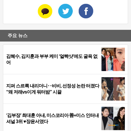
주요 뉴스
김혜수, 김지훈과 부부 케미 ‘얼빡샷’에도 굴욕 없
어
지퍼 스르륵 내리더니‥비비, 선정성 논란 터졌다
“왜 저래vs이게 워터밤” 시끌
‘김부장’ 최대훈 아내, 미스코리아 善+미스 인터내
셔널 3위 ♥장윤서였다