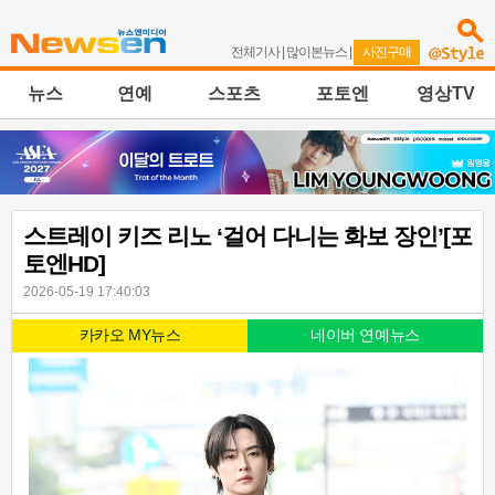
전체기사
|
많이본뉴스
|
사진구매
뉴스
연예
스포츠
포토엔
영상TV
스트레이 키즈 리노 ‘걸어 다니는 화보 장인’[포
토엔HD]
2026-05-19 17:40:03
카카오 MY뉴스
네이버 연예뉴스