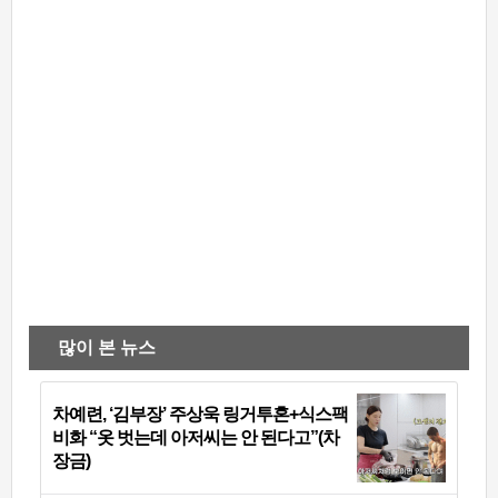
많이 본 뉴스
차예련, ‘김부장’ 주상욱 링거투혼+식스팩
비화 “옷 벗는데 아저씨는 안 된다고”(차
장금)