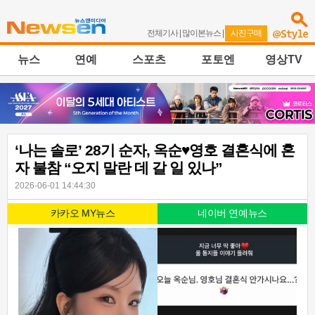
전체기사
|
많이본뉴스
|
사진구매
뉴스
연예
스포츠
포토엔
영상TV
‘나는 솔로’ 28기 순자, 옥순♥영호 결혼식에 혼
자 불참 “오지 말란 데 갈 일 있나”
2026-06-01 14:44:30
카카오 MY뉴스
네이버 연예뉴스