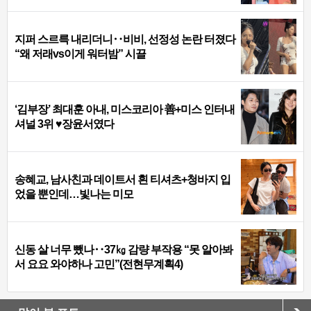
지퍼 스르륵 내리더니‥비비, 선정성 논란 터졌다
“왜 저래vs이게 워터밤” 시끌
‘김부장’ 최대훈 아내, 미스코리아 善+미스 인터내
셔널 3위 ♥장윤서였다
송혜교, 남사친과 데이트서 흰 티셔츠+청바지 입
었을 뿐인데…빛나는 미모
신동 살 너무 뺐나‥37㎏ 감량 부작용 “못 알아봐
서 요요 와야하나 고민”(전현무계획4)