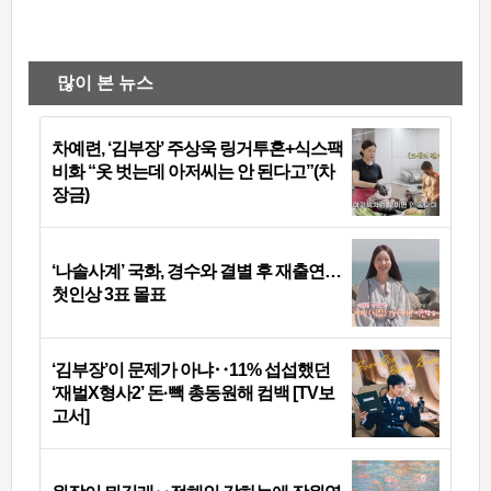
많이 본 뉴스
차예련, ‘김부장’ 주상욱 링거투혼+식스팩
비화 “옷 벗는데 아저씨는 안 된다고”(차
장금)
‘나솔사계’ 국화, 경수와 결별 후 재출연…
첫인상 3표 몰표
‘김부장’이 문제가 아냐‥11% 섭섭했던
‘재벌X형사2’ 돈·빽 총동원해 컴백 [TV보
고서]