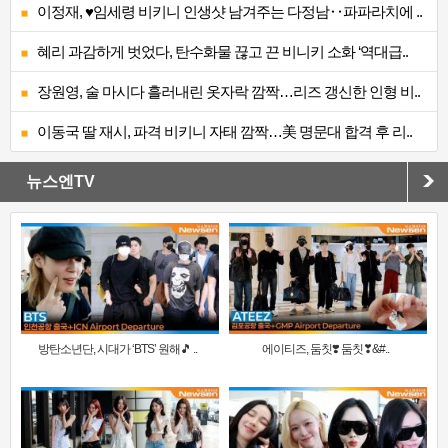
이정재, ♥임세령 비키니 인생샷 남겨주는 다정남‥파파라치에 ..
혜리 과감하게 벗었다, 탄수화물 끊고 끈 비니키 소화 ‘역대급..
장원영, 술 마시다 흘러내린 옷자락 깜짝…리즈 갱신한 인형 비..
이동국 딸 재시, 파격 비키니 자태 깜짝…美 명문대 합격 후 리..
뉴스엔TV
방탄소년단, 시대가 ‘BTS’ 원해🎵 ..
에이티즈, 둠칫❣️ 둠칫❣&#..