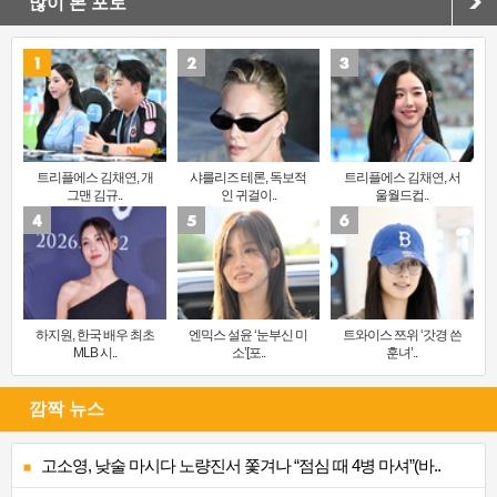
많이 본 포토
트리플에스 김채연, 개
샤를리즈 테론, 독보적
트리플에스 김채연, 서
그맨 김규..
인 귀걸이..
울월드컵..
하지원, 한국 배우 최초
엔믹스 설윤 ‘눈부신 미
트와이스 쯔위 ‘갓경 쓴
MLB 시..
소’[포..
훈녀’..
깜짝 뉴스
고소영, 낮술 마시다 노량진서 쫓겨나 “점심 때 4병 마셔”(바..