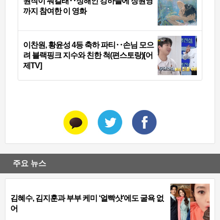
원작이 뭐길래‥정해인 강하늘에 장원영
까지 참여한 이 영화
이찬원, 황윤성 4등 축하 파티‥손님 모으
려 블랙핑크 지수와 친한 척(편스토랑)[어
제TV]
주요 뉴스
김혜수, 김지훈과 부부 케미 ‘얼빡샷’에도 굴욕 없
어