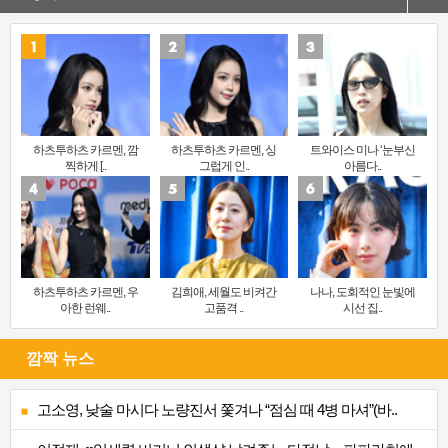
하츠투하츠 카르멘, 깜
하츠투하츠 카르멘, 싱
트와이스 미나 ‘눈부신
찍하게 [..
그럽게 인..
아름다..
하츠투하츠 카르멘, 우
김희애, 세월도 비켜간
나나, 도회적인 눈빛에
아한 런웨..
고품격 ..
시선 집..
깜짝 뉴스
고소영, 낮술 마시다 노량진서 쫓겨나 “점심 때 4병 마셔”(바..