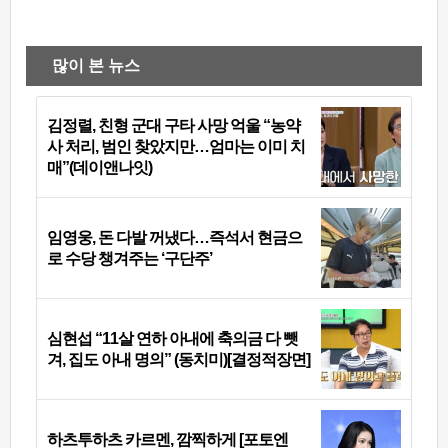
많이 본 뉴스
김정렬, 친형 군대 구타 사망 억울 “농약
사 처리, 범인 찾았지만…엄마는 이미 치
매”(데이앤나잇)
임영웅, 돈 다발 꺼냈다…즉석서 현금으
로 수당 챙겨주는 ‘구단주’
심현섭 “11살 연하 아내에 축의금 다 뺏
겨, 집도 아내 명의” (동치미)[결정적장면]
하츠투하츠 카르멘, 깜찍하게 [포토엔