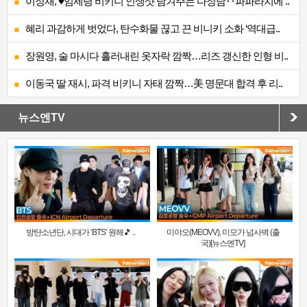
이정재, ♥임세령 비키니 인생샷 남겨주는 다정남‥파파라치에 ..
혜리 과감하게 벗었다, 탄수화물 끊고 끈 비니키 소화 ‘역대급..
장원영, 술 마시다 흘러내린 옷자락 깜짝…리즈 갱신한 인형 비..
이동국 딸 재시, 파격 비키니 자태 깜짝…美 명문대 합격 후 리..
뉴스엔TV
방탄소년단, 시대가 ‘BTS’ 원해🎵 ..
미야오(MEOVV), 미모가 넘사벽 (출
국)[뉴스엔TV]