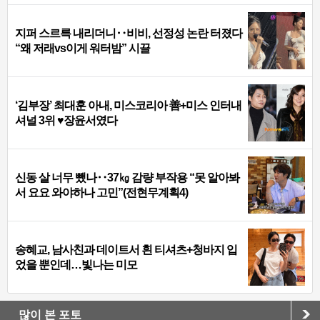
지퍼 스르륵 내리더니‥비비, 선정성 논란 터졌다
“왜 저래vs이게 워터밤” 시끌
‘김부장’ 최대훈 아내, 미스코리아 善+미스 인터내
셔널 3위 ♥장윤서였다
신동 살 너무 뺐나‥37㎏ 감량 부작용 “못 알아봐
서 요요 와야하나 고민”(전현무계획4)
송혜교, 남사친과 데이트서 흰 티셔츠+청바지 입
었을 뿐인데…빛나는 미모
많이 본 포토