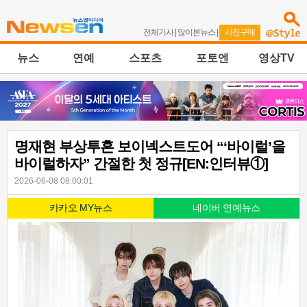
전체기사
|
많이본뉴스
|
사진구매
뉴스
연예
스포츠
포토엔
영상TV
명재현 부상투혼 보이넥스트도어 “‘바이럴’을
바이럴하자” 간절한 첫 정규[EN:인터뷰①]
2026-06-08 08:00:01
카카오 MY뉴스
네이버 연예뉴스