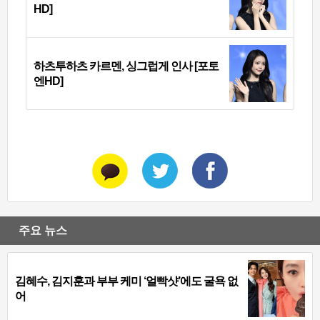
HD]
하츠투하츠 카르멘, 싱그럽게 인사 [포토
엔HD]
주요 뉴스
김혜수, 김지훈과 부부 케미 ‘얼빡샷’에도 굴욕 없
어