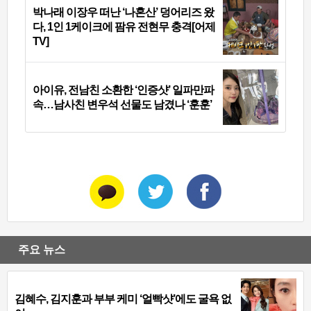
박나래 이장우 떠난 ‘나혼산’ 덩어리즈 왔
다, 1인 1케이크에 팜유 전현무 충격[어제
TV]
아이유, 전남친 소환한 ‘인증샷’ 일파만파
속…남사친 변우석 선물도 남겼나 ‘훈훈’
주요 뉴스
김혜수, 김지훈과 부부 케미 ‘얼빡샷’에도 굴욕 없