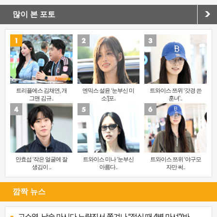
많이 본 포토
트리플에스 김채연, 개
엔믹스 설윤 ‘눈부신 미
트와이스 쯔위 ‘갓경 쓴
그맨 김규..
소’[포..
훈녀’..
안효섭 ‘작은 얼굴에 잘
트와이스 미나 ‘눈부신
트와이스 쯔위 ‘야구모
생김이 ..
아름다..
자만 써..
깜짝 뉴스
고소영, 낮술 마시다 노량진서 쫓겨나 “점심 때 4병 마셔”(바..