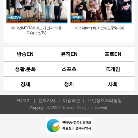
미야오(MEOVV), 미모가 넘사벽 (출
에스파(aespa), 죄송해요🥺🎤마이..
국)[뉴스엔TV]
방송EN
뮤직EN
포토EN
생활.문화
스포츠
IT.게임
경제
정치
사회
PC보기
|
전체기사
|
이용약관
|
개인정보처리방침
Copyright ⓒ 2004 Newsen. All rights reserved.