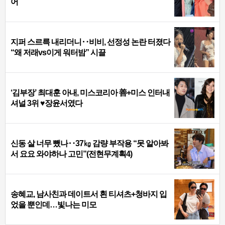
어
지퍼 스르륵 내리더니‥비비, 선정성 논란 터졌다
“왜 저래vs이게 워터밤” 시끌
‘김부장’ 최대훈 아내, 미스코리아 善+미스 인터내
셔널 3위 ♥장윤서였다
신동 살 너무 뺐나‥37㎏ 감량 부작용 “못 알아봐
서 요요 와야하나 고민”(전현무계획4)
송혜교, 남사친과 데이트서 흰 티셔츠+청바지 입
었을 뿐인데…빛나는 미모