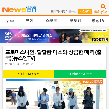
전체기사
|
많이본뉴스
|
사진구매
뉴스
연예
스포츠
포토엔
영상TV
프로미스나인, 달달한 미소와 상큼한 매력 (출
국)[뉴스엔TV]
2026-06-05 12:42:08
카카오 MY뉴스
네이버 연예뉴스