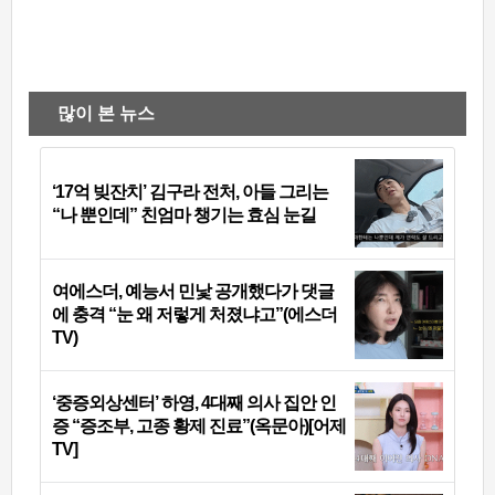
많이 본 뉴스
‘17억 빚잔치’ 김구라 전처, 아들 그리는
“나 뿐인데” 친엄마 챙기는 효심 눈길
여에스더, 예능서 민낯 공개했다가 댓글
에 충격 “눈 왜 저렇게 처졌냐고”(에스더
TV)
‘중증외상센터’ 하영, 4대째 의사 집안 인
증 “증조부, 고종 황제 진료”(옥문아)[어제
TV]