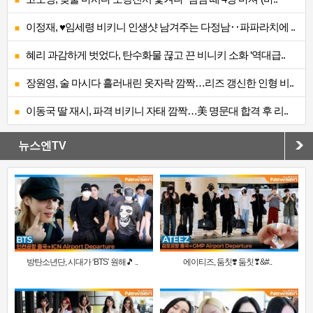
이정재, ♥임세령 비키니 인생샷 남겨주는 다정남‥파파라치에 ..
혜리 과감하게 벗었다, 탄수화물 끊고 끈 비니키 소화 ‘역대급..
장원영, 술 마시다 흘러내린 옷자락 깜짝…리즈 갱신한 인형 비..
이동국 딸 재시, 파격 비키니 자태 깜짝…美 명문대 합격 후 리..
뉴스엔TV
방탄소년단, 시대가 ‘BTS’ 원해🎵 ..
에이티즈, 둠칫❣️ 둠칫❣&#..