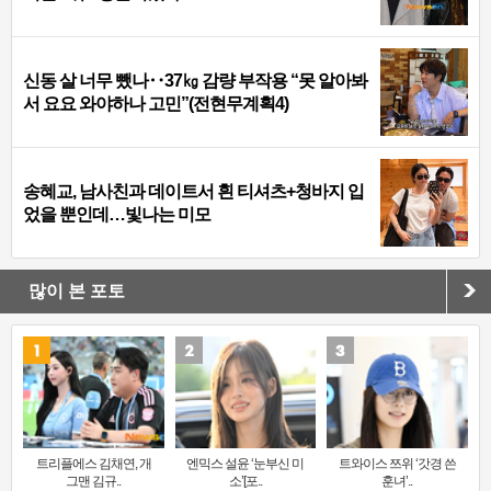
신동 살 너무 뺐나‥37㎏ 감량 부작용 “못 알아봐
서 요요 와야하나 고민”(전현무계획4)
송혜교, 남사친과 데이트서 흰 티셔츠+청바지 입
었을 뿐인데…빛나는 미모
많이 본 포토
트리플에스 김채연, 개
엔믹스 설윤 ‘눈부신 미
트와이스 쯔위 ‘갓경 쓴
그맨 김규..
소’[포..
훈녀’..