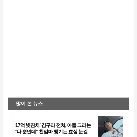
많이 본 뉴스
‘17억 빚잔치’ 김구라 전처, 아들 그리는
“나 뿐인데” 친엄마 챙기는 효심 눈길