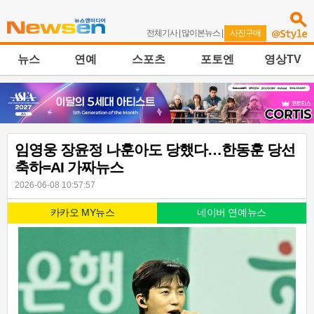
전체기사
|
많이본뉴스
|
사진구매
뉴스
연예
스포츠
포토엔
영상TV
임영웅 장윤정 나훈아도 당했다…한동훈 당선
축하=AI 가짜뉴스
2026-06-08 10:57:57
카카오 MY뉴스
네이버 연예뉴스