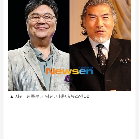
▲ 사진=왼쪽부터 남진, 나훈아/뉴스엔DB