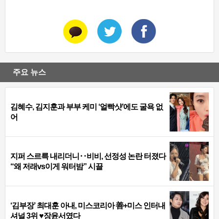
주요 뉴스
김혜수, 김지훈과 부부 케미 ‘얼빡샷’에도 굴욕 없
어
지퍼 스르륵 내리더니‥비비, 선정성 논란 터졌다
“왜 저래vs이게 워터밤” 시끌
‘김부장’ 최대훈 아내, 미스코리아 善+미스 인터내
셔널 3위 ♥장윤서였다