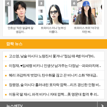
안효섭 ‘작은 얼굴에 잘
트와이스 미나 ‘눈부신
트와이스 쯔위 ‘야구모
생김이 ..
아름다..
자만 써..
깜짝 뉴스
고소영, 낮술 마시다 노량진서 쫓겨나 “점심 때 4병 마셔”(바..
이정재, ♥임세령 비키니 인생샷 남겨주는 다정남‥파파라치에 ..
혜리 과감하게 벗었다, 탄수화물 끊고 끈 비니키 소화 ‘역대급..
장원영, 술 마시다 흘러내린 옷자락 깜짝…리즈 갱신한 인형 비..
이동국 딸 재시, 파격 비키니 자태 깜짝…美 명문대 합격 후 리..
뉴스엔TV