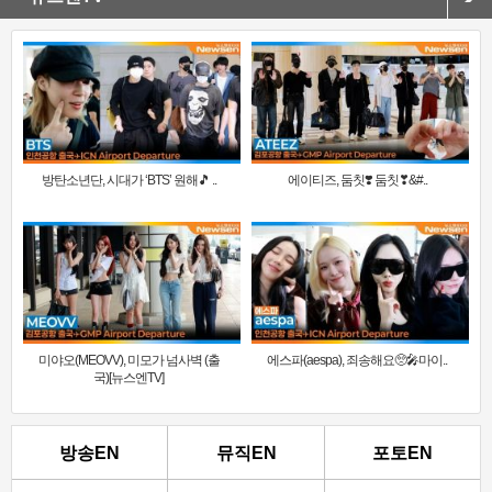
방탄소년단, 시대가 ‘BTS’ 원해🎵 ..
에이티즈, 둠칫❣️ 둠칫❣&#..
미야오(MEOVV), 미모가 넘사벽 (출
에스파(aespa), 죄송해요🥺🎤마이..
국)[뉴스엔TV]
방송EN
뮤직EN
포토EN