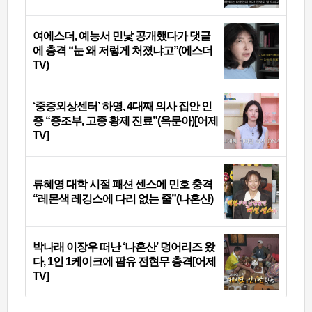
여에스더, 예능서 민낯 공개했다가 댓글
에 충격 “눈 왜 저렇게 처졌냐고”(에스더
TV)
‘중증외상센터’ 하영, 4대째 의사 집안 인
증 “증조부, 고종 황제 진료”(옥문아)[어제
TV]
류혜영 대학 시절 패션 센스에 민호 충격
“레몬색 레깅스에 다리 없는 줄”(나혼산)
박나래 이장우 떠난 ‘나혼산’ 덩어리즈 왔
다, 1인 1케이크에 팜유 전현무 충격[어제
TV]