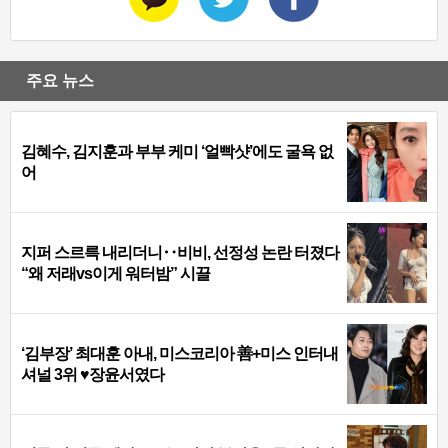
주요 뉴스
김혜수, 김지훈과 부부 케미 ‘얼빡샷’에도 굴욕 없
어
지퍼 스르륵 내리더니‥비비, 선정성 논란 터졌다
“왜 저래vs이게 워터밤” 시끌
‘김부장’ 최대훈 아내, 미스코리아 善+미스 인터내
셔널 3위 ♥장윤서였다