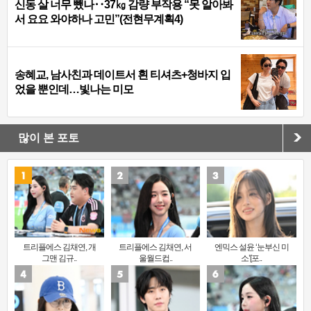
신동 살 너무 뺐나‥37㎏ 감량 부작용 “못 알아봐
서 요요 와야하나 고민”(전현무계획4)
송혜교, 남사친과 데이트서 흰 티셔츠+청바지 입
었을 뿐인데…빛나는 미모
많이 본 포토
트리플에스 김채연, 개
트리플에스 김채연, 서
엔믹스 설윤 ‘눈부신 미
그맨 김규..
울월드컵..
소’[포..