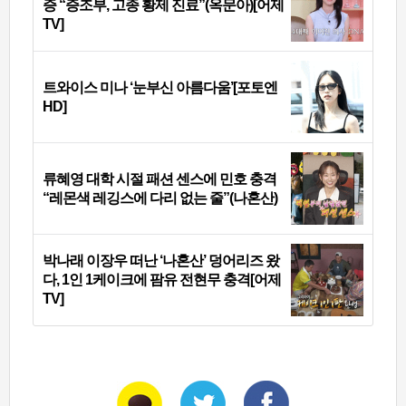
증 “증조부, 고종 황제 진료”(옥문아)[어제
TV]
트와이스 미나 ‘눈부신 아름다움’[포토엔
HD]
류혜영 대학 시절 패션 센스에 민호 충격
“레몬색 레깅스에 다리 없는 줄”(나혼산)
박나래 이장우 떠난 ‘나혼산’ 덩어리즈 왔
다, 1인 1케이크에 팜유 전현무 충격[어제
TV]