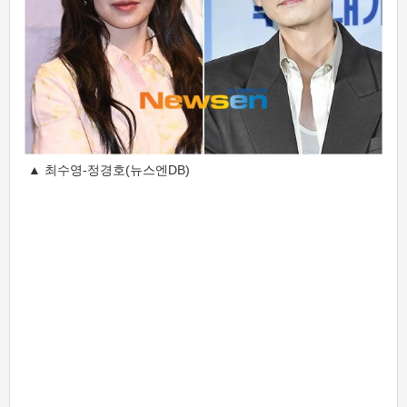
▲ 최수영-정경호(뉴스엔DB)