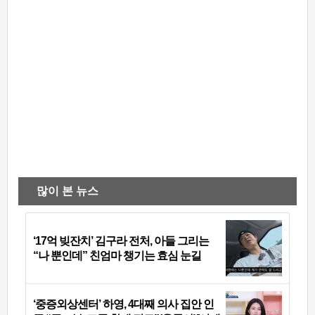
많이 본 뉴스
‘17억 빚잔치’ 김구라 전처, 아들 그리는
“나 뿐인데” 친엄마 챙기는 효심 눈길
‘중증외상센터’ 하영, 4대째 의사 집안 인