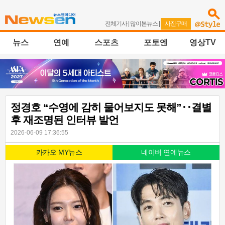
전체기사
|
많이본뉴스
|
사진구매
뉴스
연예
스포츠
포토엔
영상TV
정경호 “수영에 감히 물어보지도 못해”‥결별
후 재조명된 인터뷰 발언
2026-06-09 17:36:55
카카오 MY뉴스
네이버 연예뉴스