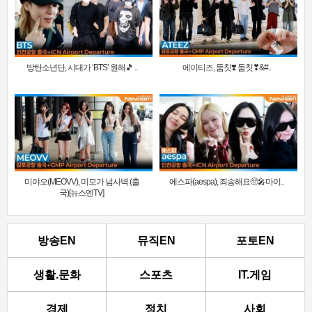
방탄소년단, 시대가 ‘BTS’ 원해🎵 ..
에이티즈, 둠칫❣️ 둠칫❣&#..
미야오(MEOVV), 미모가 넘사벽 (출
에스파(aespa), 죄송해요🥺🎤마이..
국)[뉴스엔TV]
방송EN
뮤직EN
포토EN
생활.문화
스포츠
IT.게임
경제
정치
사회