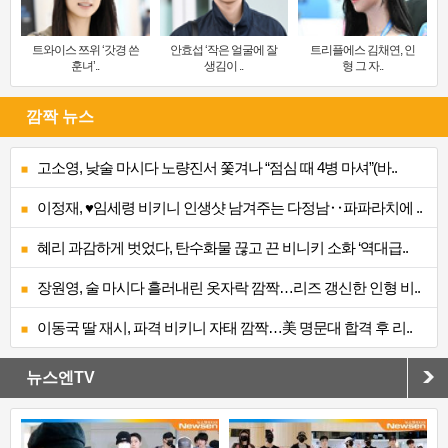
트와이스 쯔위 ‘갓경 쓴
안효섭 ‘작은 얼굴에 잘
트리플에스 김채연, 인
훈녀’..
생김이 ..
형 그 자..
깜짝 뉴스
고소영, 낮술 마시다 노량진서 쫓겨나 “점심 때 4병 마셔”(바..
이정재, ♥임세령 비키니 인생샷 남겨주는 다정남‥파파라치에 ..
혜리 과감하게 벗었다, 탄수화물 끊고 끈 비니키 소화 ‘역대급..
장원영, 술 마시다 흘러내린 옷자락 깜짝…리즈 갱신한 인형 비..
이동국 딸 재시, 파격 비키니 자태 깜짝…美 명문대 합격 후 리..
뉴스엔TV