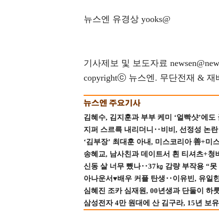
뉴스엔 유경상 yooks@
기사제보 및 보도자료 newsen@news
copyrightⓒ 뉴스엔. 무단전재 & 
김혜수, 김지훈과 부부 케미 ‘얼빡샷’에도
지퍼 스르륵 내리더니‥비비, 선정성 논란 터
‘김부장’ 최대훈 아내, 미스코리아 善+미
송혜교, 남사친과 데이트서 흰 티셔츠+청
신동 살 너무 뺐나‥37㎏ 감량 부작용 “못
아나운서♥배우 커플 탄생‥이유빈, 유일한 최
심혜진 조카 심재원, 00년생과 단둘이 하룻밤
삼성전자 4만 원대에 산 김구라, 15년 보유