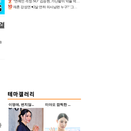
“연예인 걱정 NO” 김승현, 가난팔이 악플 억울할만‥아내+딸과 日 여행
재혼 강성연 ♥2살 연하 의사남편 누구? ‘그알’ 자문의에 훈남 비주얼 초엘리트 스펙 [종합]
결
8
이영애, 변치않...
미야오 깜찍한 ...
자