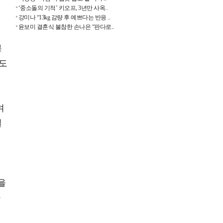
‘중소돌의 기적’ 키오프, 3년만 사옥..
강미나 “13kg 감량 후 예쁘다는 반응 ..
윤보미 결혼식 불참한 손나은 “판다로..
구
봉
기도
며
설
철
을
자