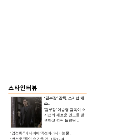
‘김부장’ 감독, 소지섭 캐
스..
'김부장' 이승영 감독이 소
지섭의 새로운 면모를 발
견하고 깜짝 놀랐던 ..
엄정화 “이 나이에 액션이라니‥눈물 ..
박성웅 “폭염 속 갑옷 입고 말 타며 ..