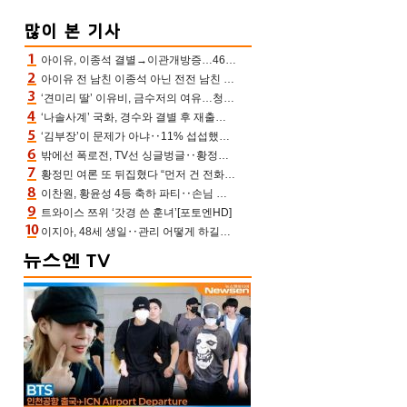
아이유, 이종석 결별→이관개방증…46장 꽉 채운 유애나 ♥ “열심히 사는 중”
아이유 전 남친 이종석 아닌 전전 남친 장기하 소환 ‘별일 없이 산다’ 선곡…46장에 꾹 눌러 담은 근황
‘견미리 딸’ 이유비, 금수저의 여유…청순 미모에 반전 슬림 라인
‘나솔사계’ 국화, 경수와 결별 후 재출연…첫인상 3표 몰표
‘김부장’이 문제가 아냐‥11% 섭섭했던 ‘재벌X형사2’ 돈·빽 총동원해 컴백 [TV보고서]
밖에선 폭로전, TV선 싱글벙글‥황정민 ‘틈만 나면’ 출연, 피로감은 시청자 몫
황정민 여론 또 뒤집혔다 “먼저 건 전화 62통, 그만 연락해” vs 女팬 “녹취 다 올려” 진흙탕 싸움
이찬원, 황윤성 4등 축하 파티‥손님 모으려 블랙핑크 지수와 친한 척(편스토랑)[어제TV]
트와이스 쯔위 ‘갓경 쓴 훈녀’[포토엔HD]
이지아, 48세 생일‥관리 어떻게 하길래 놀라운 동안 미모