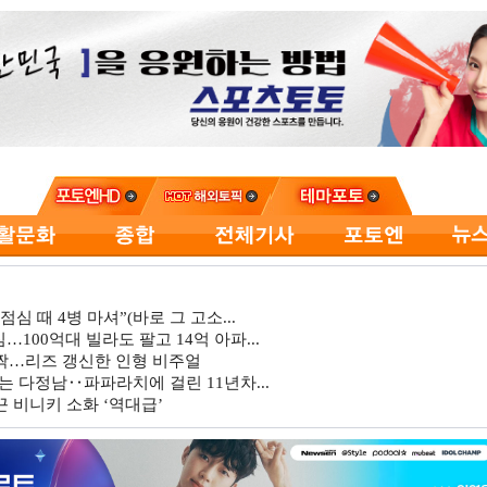
심 때 4병 마셔”(바로 그 고소...
…100억대 빌라도 팔고 14억 아파...
깜짝…리즈 갱신한 인형 비주얼
는 다정남‥파파라치에 걸린 11년차...
 비니키 소화 ‘역대급’