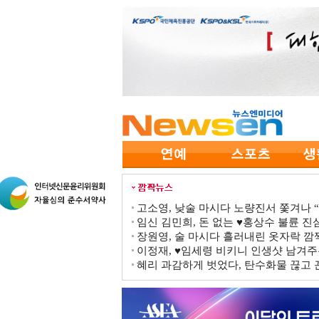
고소영, 낮술 마시다 노량진서 쫓겨나 “점
임신 김민희, 돈 없는 ♥홍상수 불륜 진심
장원영, 술 마시다 흘러내린 옷자락 
이정재, ♥임세령 비키니 인생샷 남겨주
혜리 과감하게 벗었다, 탄수화물 끊고 끈