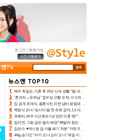
로그인
|
회원가입
배우 최일순, 이혼 후 20년 산속 생활 “딸 내가 버렸다고 원망‥맘 아파”(특종)[어제TV]
‘혼외자→유부남’ 정우성 근황 포착, 수식억 해킹 피해 후배 만났다 “존경하는”
집 공개 유재석, 결혼사진 라면 냄비 받침대 되고 분노‥가족사진도 피해(놀뭐)[어제TV]
백윤식 손녀+정시아 딸 첫 유화 공개, LA 아트쇼→서울국제조각페스타 작가다운 수준급 실력
유혜리, 배우 이근희과 1년 반만 이혼 왜? “식칼 꽂고 의자 던져” 충격 폭로(특종)[어제TV]
임지연, 그림 같은 발리 배경? 뼈말라 청순 비키니 핏에 상대 안 되네
김성수, ♥박소윤 집 이불 폐기 처분 “어떤 X이랑 썼을지 몰라” 질투(신랑수업2)[어제TV]
44kg 송가인 “비가 오나 눈이 오나” 매일 이 운동, 허벅지 근육량 상승+체지방 감소