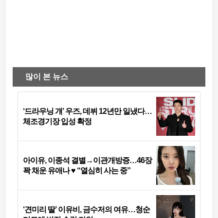
많이 본 뉴스
‘드라우닝 걔’ 우즈, 데뷔 12년만 일냈다…
체조경기장 입성 확정
아이유, 이종석 결별→이관개방증…46장
꽉 채운 유애나 ♥ “열심히 사는 중”
‘견미리 딸’ 이유비, 금수저의 여유…청순