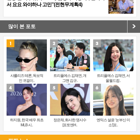
서 요요 와야하나 고민”(전현무계획4)
많이 본 포토
샤를리즈 테론, 독보적
트리플에스 김채연, 개
트리플에스 김채연, 서
인 귀걸이..
그맨 김규..
울월드컵..
하지원, 한국 배우 최초
정은채, 화사한 명사수
엔믹스 설윤 ‘눈부신 미
MLB 시..
[포토엔H..
소’[포..