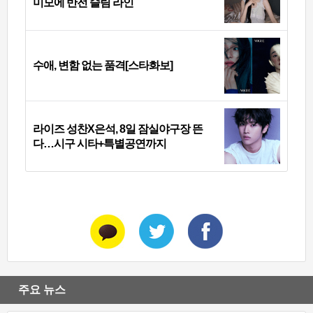
미모에 반전 슬림 라인
수애, 변함 없는 품격[스타화보]
라이즈 성찬X은석, 8일 잠실야구장 뜬
다…시구 시타+특별공연까지
주요 뉴스