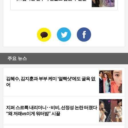
주요 뉴스
김혜수, 김지훈과 부부 케미 ‘얼빡샷’에도 굴욕 없
어
지퍼 스르륵 내리더니‥비비, 선정성 논란 터졌다
“왜 저래vs이게 워터밤” 시끌