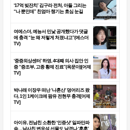
‘17억 빚잔치’ 김구라 전처, 아들 그리는
“나 뿐인데” 친엄마 챙기는 효심 눈길
여에스더, 예능서 민낯 공개했다가 댓글
에 충격 “눈 왜 저렇게 처졌냐고”(에스더
TV)
‘중증외상센터’ 하영, 4대째 의사 집안 인
증 “증조부, 고종 황제 진료”(옥문아)[어제
TV]
박나래 이장우 떠난 ‘나혼산’ 덩어리즈 왔
다, 1인 1케이크에 팜유 전현무 충격[어제
TV]
아이유, 전남친 소환한 ‘인증샷’ 일파만파
속…남사친 변우석 선물도 남겼나 ‘훈훈’