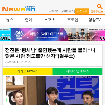
전체기사
|
많이본뉴스
|
사진구매
뉴스
연예
스포츠
포토엔
영상TV
정진운 ‘왕사남’ 출연했는데 사람들 몰라 “나
닮은 사람 정도로만 생각”(컬투쇼)
2026-06-11 14:24:21
카카오 MY뉴스
네이버 연예뉴스