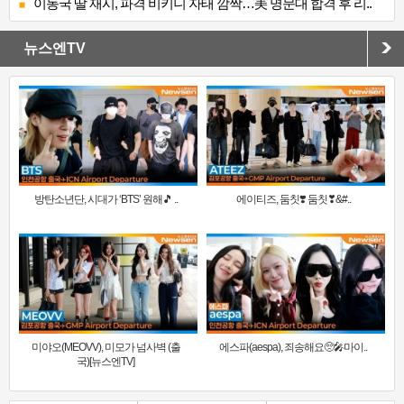
이동국 딸 재시, 파격 비키니 자태 깜짝…美 명문대 합격 후 리..
뉴스엔TV
방탄소년단, 시대가 ‘BTS’ 원해🎵 ..
에이티즈, 둠칫❣️ 둠칫❣&#..
미야오(MEOVV), 미모가 넘사벽 (출
에스파(aespa), 죄송해요🥺🎤마이..
국)[뉴스엔TV]