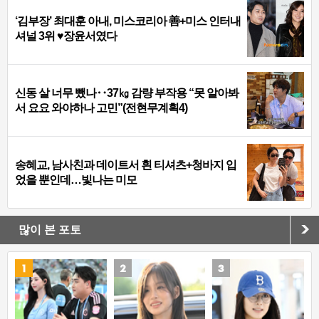
‘김부장’ 최대훈 아내, 미스코리아 善+미스 인터내
셔널 3위 ♥장윤서였다
신동 살 너무 뺐나‥37㎏ 감량 부작용 “못 알아봐
서 요요 와야하나 고민”(전현무계획4)
송혜교, 남사친과 데이트서 흰 티셔츠+청바지 입
었을 뿐인데…빛나는 미모
많이 본 포토