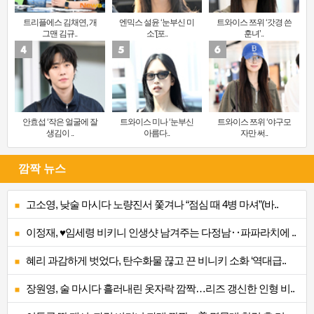
트리플에스 김채연, 개
엔믹스 설윤 ‘눈부신 미
트와이스 쯔위 ‘갓경 쓴
그맨 김규..
소’[포..
훈녀’..
안효섭 ‘작은 얼굴에 잘
트와이스 미나 ‘눈부신
트와이스 쯔위 ‘야구모
생김이 ..
아름다..
자만 써..
깜짝 뉴스
고소영, 낮술 마시다 노량진서 쫓겨나 “점심 때 4병 마셔”(바..
이정재, ♥임세령 비키니 인생샷 남겨주는 다정남‥파파라치에 ..
혜리 과감하게 벗었다, 탄수화물 끊고 끈 비니키 소화 ‘역대급..
장원영, 술 마시다 흘러내린 옷자락 깜짝…리즈 갱신한 인형 비..