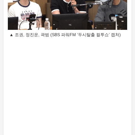
▲ 조권, 정진운, 곽범 (SBS 파워FM ‘두시탈출 컬투쇼’ 캡처)